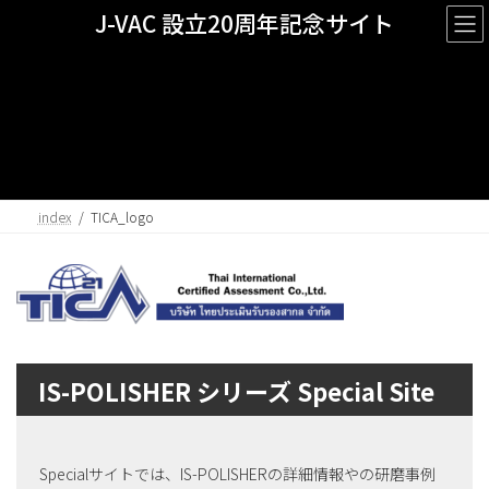
コ
ナ
J-VAC 設立20周年記念サイト
ン
ビ
テ
ゲ
ン
ー
ツ
シ
TICA_logo
へ
ョ
ス
ン
キ
に
ッ
移
プ
動
index
TICA_logo
IS-POLISHER シリーズ Special Site
Specialサイトでは、IS-POLISHERの詳細情報やの研磨事例