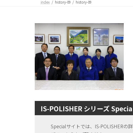
index
history-09
history-09
IS-POLISHER シリーズ Special
Specialサイトでは、IS-POLIS