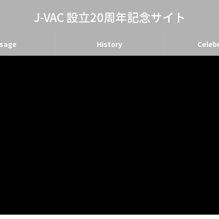
J-VAC 設立20周年記念サイト
sage
History
Celeb
r