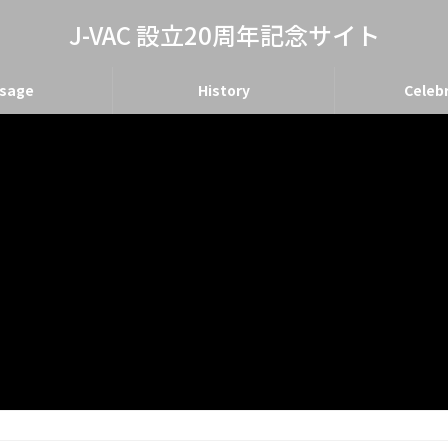
J-VAC 設立20周年記念サイト
sage
History
Celeb