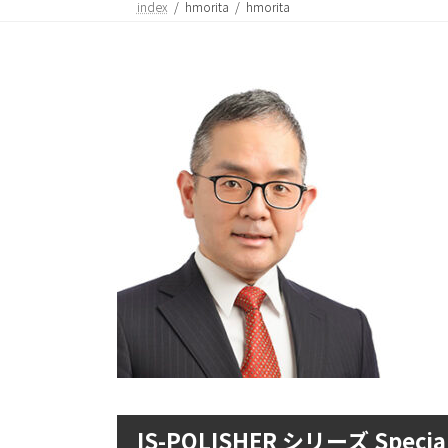
index
hmorita
hmorita
IS-POLISHER シリーズ Special