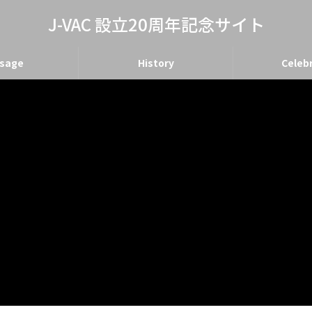
J-VAC 設立20周年記念サイト
sage
History
Celeb
ter