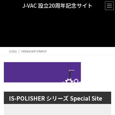
コ
ナ
J-VAC 設立20周年記念サイト
ン
ビ
テ
ゲ
ン
ー
ツ
シ
restaurant interior
へ
ョ
ス
ン
キ
に
ッ
移
プ
動
index
restaurant interior
IS-POLISHER シリーズ Special Site